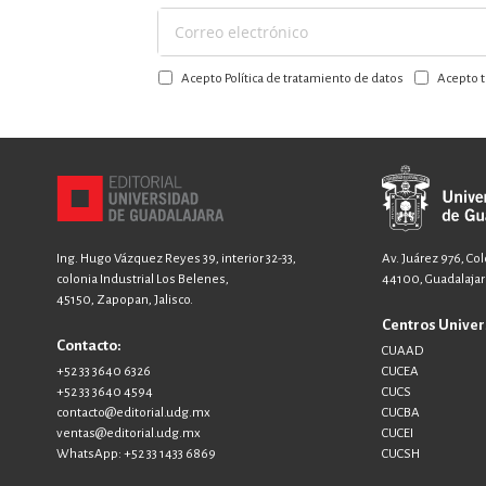
Suscríbase
a
Acepto Política de tratamiento de datos
Acepto t
nuestro
boletín:
Ing. Hugo Vázquez Reyes 39, interior 32-33,
Av. Juárez 976, Co
colonia Industrial Los Belenes,
44100, Guadalajara
45150, Zapopan, Jalisco.
Centros Univer
Contacto:
CUAAD
+52 33 3640 6326
CUCEA
+52 33 3640 4594
CUCS
contacto@editorial.udg.mx
CUCBA
ventas@editorial.udg.mx
CUCEI
WhatsApp: +52 33 1433 6869
CUCSH