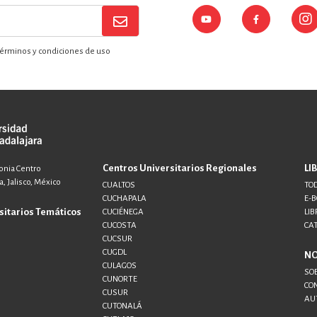
érminos y condiciones de uso
Centros Universitarios Regionales
LI
lonia Centro
, Jalisco, México
CUALTOS
TOD
CUCHAPALA
E-
sitarios Temáticos
CUCIÉNEGA
LIB
CUCOSTA
CA
CUCSUR
CUGDL
N
CULAGOS
SO
CUNORTE
CO
CUSUR
AU
CUTONALÁ