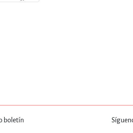
ENCIAS
MEDICINA, ENFERM
ICA, LIBROS DE CÓMICS, DIBU
 RELACIONES Y DESARROLLO P
SOCIEDAD Y CIENCIAS SOCIALE
OLOGÍA, INGENIERÍA, AGRICU
o boletín
Sígueno