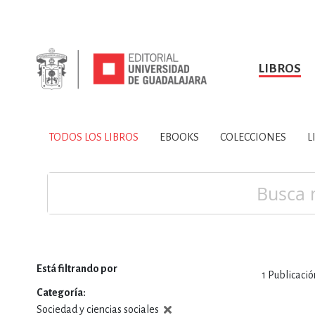
LIBROS
SOBRE NOSOTROS
TODOS LOS LIBROS
HISTORIA
EBOOKS
VINCULA
LIBRO
ARTES
BIO
TODOS LOS LIBROS
EBOOKS
COLECCIONES
L
CIENCIAS DE LA TI
Buscar
Está filtrando por
1
Publicació
CONSULTA, IN
Categoría
Sociedad y ciencias sociales