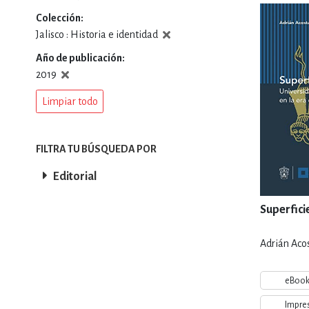
Colección
DEPORTES Y ACT
Jalisco : Historia e identidad
Año de publicación
2019
ECONO
Limpiar todo
ESTILOS DE VIDA
FILTRA TU BÚSQUEDA POR
Editorial
FILOSOFÍA
Superfici
Adrián Acos
INFANTILES, JUVE
eBoo
Impre