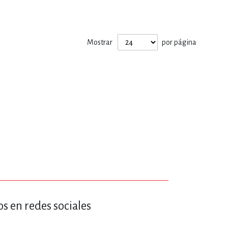
ERÍA, VETERINARIA
Mostrar
por página
JOS ANIMADOS
ERSONAL
S
LTURA
s en redes sociales