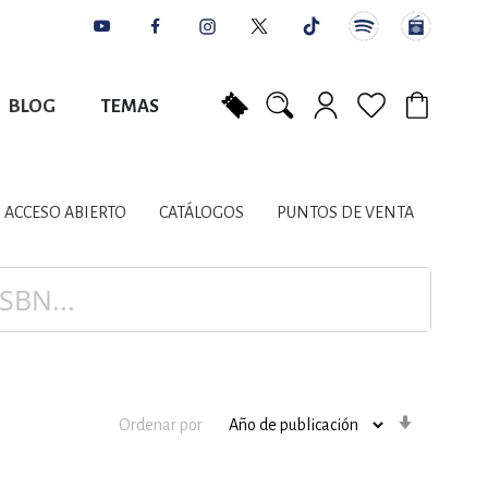
BLOG
TEMAS
Mi carrito
NES
AUTORES
CATÁLOGOS
COLABORADORES
PUNTOS DE VENTA
CONTACTO
IOS LITERARIOS
ACCESO ABIERTO
CATÁLOGOS
PUNTOS DE VENTA
NTE, PLANIFICACIÓN
A
Orden
Ordenar por
ascenden
DISCIPLINARES