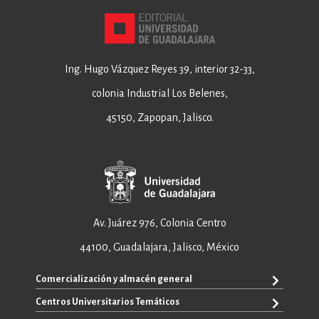
Ing. Hugo Vázquez Reyes 39, interior 32-33,
colonia Industrial Los Belenes,
45150, Zapopan, Jalisco.
Av. Juárez 976, Colonia Centro
44100, Guadalajara, Jalisco, México
Comercialización y almacén general
Centros Universitarios Temáticos
+52 33 3640 6326