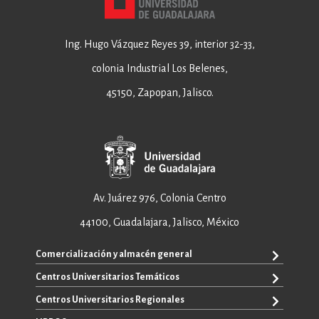
Ing. Hugo Vázquez Reyes 39, interior 32-33,
colonia Industrial Los Belenes,
45150, Zapopan, Jalisco.
Av. Juárez 976, Colonia Centro
44100, Guadalajara, Jalisco, México
Comercialización y almacén general
Centros Universitarios Temáticos
+52 33 3640 6326
+52 33 3640 4595
Centros Universitarios Regionales
CUAAD
contacto@editorial.udg.mx