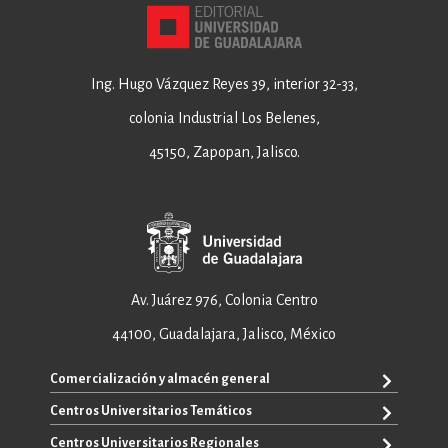
Ing. Hugo Vázquez Reyes 39, interior 32-33,
colonia Industrial Los Belenes,
45150, Zapopan, Jalisco.
Av. Juárez 976, Colonia Centro
44100, Guadalajara, Jalisco, México
Comercialización y almacén general
Centros Universitarios Temáticos
+52 33 3640 6326
+52 33 3640 4595
Centros Universitarios Regionales
CUAAD