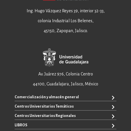
Ing. Hugo Vázquez Reyes 39, interior 32-33,
colonia Industrial Los Belenes,
45150, Zapopan, Jalisco.
Av. Juárez 976, Colonia Centro
44100, Guadalajara, Jalisco, México
Comercialización y almacén general
Centros Universitarios Temáticos
+52 33 3640 6326
+52 33 3640 4595
Centros Universitarios Regionales
CUAAD
contacto@editorial.udg.mx
CUCEA
LIBROS
CUALTOS
ventas@editorial.udg.mx