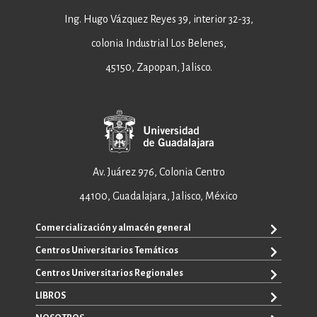
Ing. Hugo Vázquez Reyes 39, interior 32-33,
colonia Industrial Los Belenes,
45150, Zapopan, Jalisco.
Av. Juárez 976, Colonia Centro
44100, Guadalajara, Jalisco, México
Comercialización y almacén general
Centros Universitarios Temáticos
+52 33 3640 6326
+52 33 3640 4595
Centros Universitarios Regionales
CUAAD
contacto@editorial.udg.mx
CUCEA
LIBROS
CUALTOS
ventas@editorial.udg.mx
CUCS
CUCHAPALA