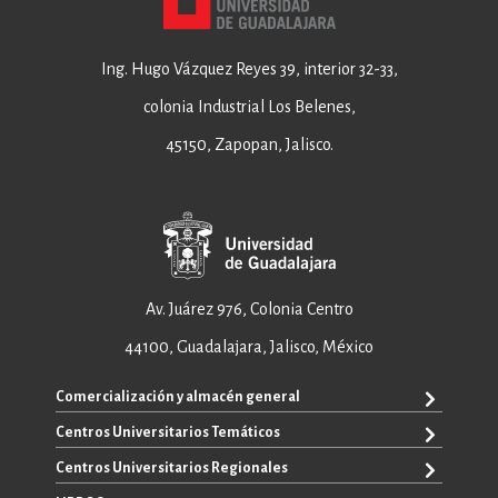
Ing. Hugo Vázquez Reyes 39, interior 32-33,
colonia Industrial Los Belenes,
45150, Zapopan, Jalisco.
Av. Juárez 976, Colonia Centro
44100, Guadalajara, Jalisco, México
Comercialización y almacén general
Centros Universitarios Temáticos
+52 33 3640 6326
+52 33 3640 4595
Centros Universitarios Regionales
CUAAD
contacto@editorial.udg.mx