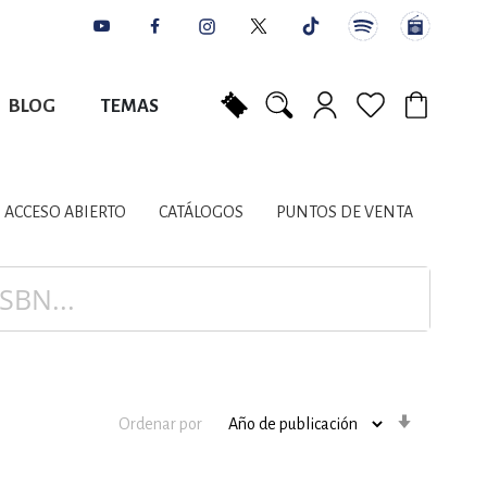
BLOG
TEMAS
Mi carrito
NES
AUTORES
CATÁLOGOS
COLABORADORES
PUNTOS DE VENTA
CONTACTO
IOS LITERARIOS
ACCESO ABIERTO
CATÁLOGOS
PUNTOS DE VENTA
NTE, PLANIFICACIÓN
A
Orden
Ordenar por
ascenden
DISCIPLINARES