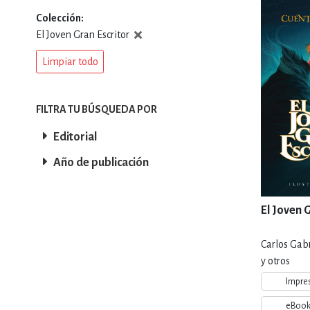
Colección
DEPORTES Y ACT
El Joven Gran Escritor
Limpiar todo
ECONO
FILTRA TU BÚSQUEDA POR
Editorial
ESTILOS DE VIDA
Año de publicación
FILOSOFÍA
El Joven 
Carlos Gab
INFANTILES, JUVE
y otros
Impre
eBoo