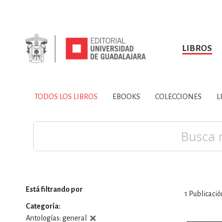
LIBROS
SOBRE NOSOTROS
TODOS LOS LIBROS
HISTORIA
EBOOKS
VINCULA
LIBRO
ARTES
BIO
TODOS LOS LIBROS
EBOOKS
COLECCIONES
L
CIENCIAS DE LA TI
Buscar
Está filtrando por
1
Publicació
CONSULTA, IN
Categoría
Antologías: general