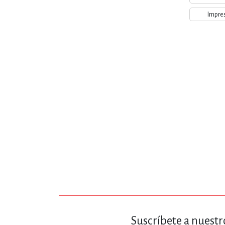
MATEMÁTICAS Y CI
Impre
NOVELA GRÁF
SALUD,
TECN
Suscríbete a nuestr