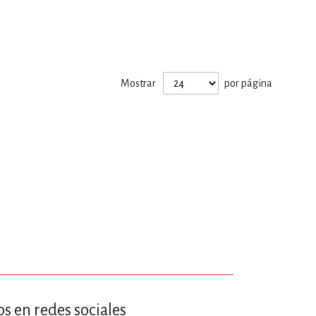
ERÍA, VETERINARIA
JOS ANIMADOS
Mostrar
por página
ERSONAL
S
LTURA
s en redes sociales