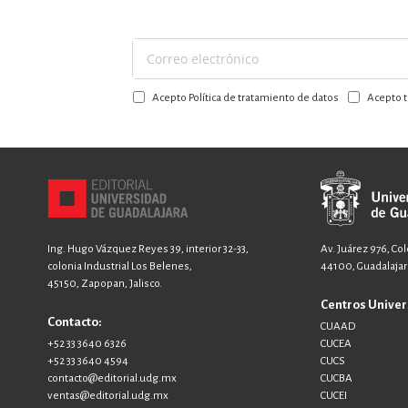
Suscríbase
a
Acepto Política de tratamiento de datos
Acepto t
nuestro
boletín:
Ing. Hugo Vázquez Reyes 39, interior 32-33,
Av. Juárez 976, Co
colonia Industrial Los Belenes,
44100, Guadalajara
45150, Zapopan, Jalisco.
Centros Univer
Contacto:
CUAAD
+52 33 3640 6326
CUCEA
+52 33 3640 4594
CUCS
contacto@editorial.udg.mx
CUCBA
ventas@editorial.udg.mx
CUCEI