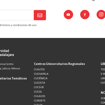
érminos y condiciones de uso
Centros Universitarios Regionales
LI
lonia Centro
, Jalisco, México
CUALTOS
TOD
CUCHAPALA
E-
sitarios Temáticos
CUCIÉNEGA
LIB
CUCOSTA
CA
CUCSUR
CUGDL
N
CULAGOS
SO
CUNORTE
CO