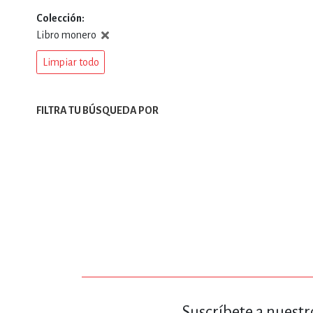
Colección
DEPORTES Y ACT
Libro monero
Limpiar todo
ECONO
FILTRA TU BÚSQUEDA POR
ESTILOS DE VIDA
FILOSOFÍA
INFANTILES, JUVE
Suscríbete a nuestr