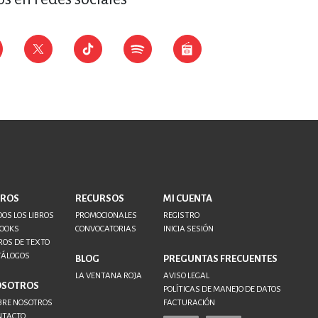
ERÍA, VETERINARIA
JOS ANIMADOS
ERSONAL
S
BROS
RECURSOS
MI CUENTA
OS LOS LIBROS
PROMOCIONALES
REGISTRO
BOOKS
CONVOCATORIAS
INICIA SESIÓN
LTURA
ROS DE TEXTO
TÁLOGOS
BLOG
PREGUNTAS FRECUENTES
LA VENTANA ROJA
AVISO LEGAL
OSOTROS
POLÍTICAS DE MANEJO DE DATOS
BRE NOSOTROS
FACTURACIÓN
NTACTO