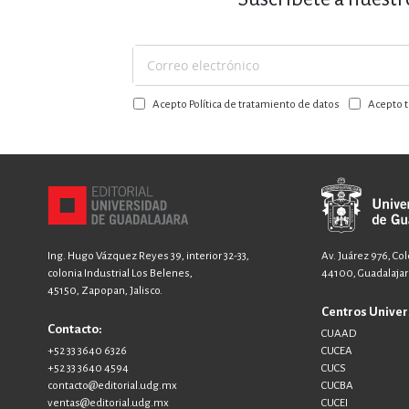
MATEMÁTICAS Y CI
Suscríbase
NOVELA GRÁF
a
Acepto Política de tratamiento de datos
Acepto t
nuestro
boletín:
SALUD,
Ing. Hugo Vázquez Reyes 39, interior 32-33,
Av. Juárez 976, Co
colonia Industrial Los Belenes,
44100, Guadalajara
45150, Zapopan, Jalisco.
TECN
Centros Univer
Contacto:
CUAAD
+52 33 3640 6326
CUCEA
+52 33 3640 4594
CUCS
contacto@editorial.udg.mx
CUCBA
ventas@editorial.udg.mx
CUCEI