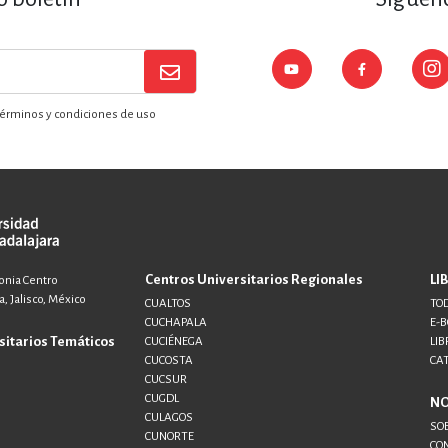
ENCIAS
MEDICINA, ENFERM
ICA, LIBROS DE CÓMICS, DIBU
érminos y condiciones de uso
 RELACIONES Y DESARROLLO P
SOCIEDAD Y CIENCIAS SOCIALE
Centros Universitarios Regionales
LI
lonia Centro
, Jalisco, México
CUALTOS
TOD
CUCHAPALA
E-
OLOGÍA, INGENIERÍA, AGRICU
sitarios Temáticos
CUCIÉNEGA
LIB
CUCOSTA
CA
CUCSUR
CUGDL
N
CULAGOS
SO
CUNORTE
CO