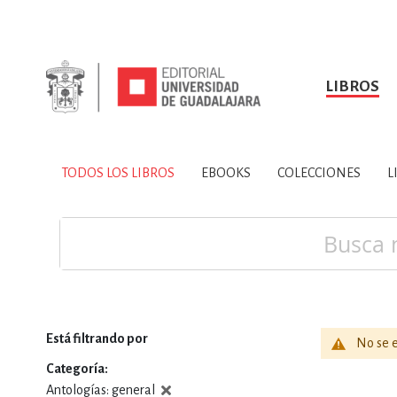
LIBROS
SOBRE NOSOTROS
TODOS LOS LIBROS
HISTORIA
EBOOKS
VINCULA
LIBRO
ARTES
BIO
TODOS LOS LIBROS
EBOOKS
COLECCIONES
L
CIENCIAS DE LA TI
Buscar
Está filtrando por
No se e
CONSULTA, IN
Categoría
Antologías: general