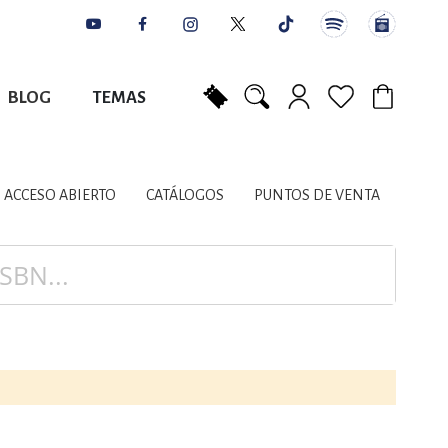
BLOG
TEMAS
Mi carrito
NES
AUTORES
CATÁLOGOS
COLABORADORES
PUNTOS DE VENTA
CONTACTO
IOS LITERARIOS
ACCESO ABIERTO
CATÁLOGOS
PUNTOS DE VENTA
NTE, PLANIFICACIÓN
A
DISCIPLINARES