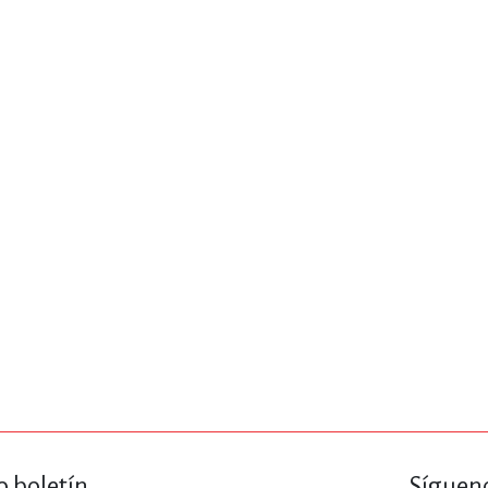
IVIDADES DE OCIO AL AIRE LIB
MÍA, FINANZAS, EMPRESA Y G
, AFICIONES Y OCIO
FICCIÓN
 Y RELIGIÓN
HISTORIA Y A
NILES Y DIDÁCTICOS
LENGUA
o boletín
Sígueno