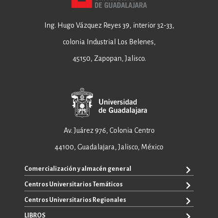
Ing. Hugo Vázquez Reyes 39, interior 32-33,
colonia Industrial Los Belenes,
45150, Zapopan, Jalisco.
Av. Juárez 976, Colonia Centro
44100, Guadalajara, Jalisco, México
Comercialización y almacén general
Centros Universitarios Temáticos
+52 33 3640 6326
+52 33 3640 4595
Centros Universitarios Regionales
CUAAD
contacto@editorial.udg.mx
CUCEA
LIBROS
CUALTOS