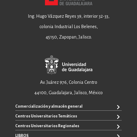
Ing. Hugo Vázquez Reyes 39, interior 32-33,
colonia Industrial Los Belenes,
45150, Zapopan, Jalisco.
Av. Juárez 976, Colonia Centro
44100, Guadalajara, Jalisco, México
Comercialización y almacén general
Centros Universitarios Temáticos
+52 33 3640 6326
+52 33 3640 4595
Centros Universitarios Regionales
CUAAD
contacto@editorial.udg.mx
CUCEA
LIBROS