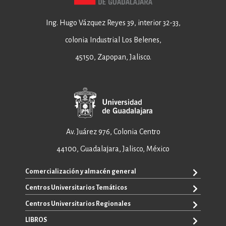
Ing. Hugo Vázquez Reyes 39, interior 32-33,
colonia Industrial Los Belenes,
45150, Zapopan, Jalisco.
Av. Juárez 976, Colonia Centro
44100, Guadalajara, Jalisco, México
Comercialización y almacén general
Centros Universitarios Temáticos
+52 33 3640 6326
+52 33 3640 4595
Centros Universitarios Regionales
CUAAD
contacto@editorial.udg.mx
CUCEA
LIBROS
CUALTOS