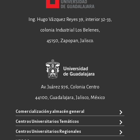
Ing. Hugo Vázquez Reyes 39, interior 32-33,
colonia Industrial Los Belenes,
45150, Zapopan, Jalisco.
Av. Juárez 976, Colonia Centro
44100, Guadalajara, Jalisco, México
Comercialización y almacén general
Centros Universitarios Temáticos
+52 33 3640 6326
+52 33 3640 4595
Centros Universitarios Regionales
CUAAD
contacto@editorial.udg.mx