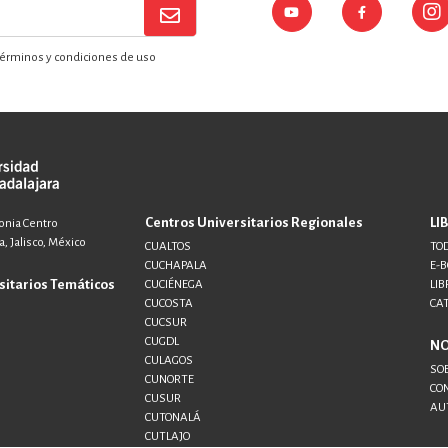
érminos y condiciones de uso
Centros Universitarios Regionales
LI
lonia Centro
, Jalisco, México
CUALTOS
TOD
CUCHAPALA
E-
sitarios Temáticos
CUCIÉNEGA
LIB
CUCOSTA
CA
CUCSUR
CUGDL
N
CULAGOS
SO
CUNORTE
CO
CUSUR
AU
CUTONALÁ
CUTLAJO