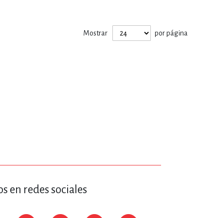
ERÍA, VETERINARIA
Mostrar
por página
JOS ANIMADOS
ERSONAL
S
LTURA
s en redes sociales