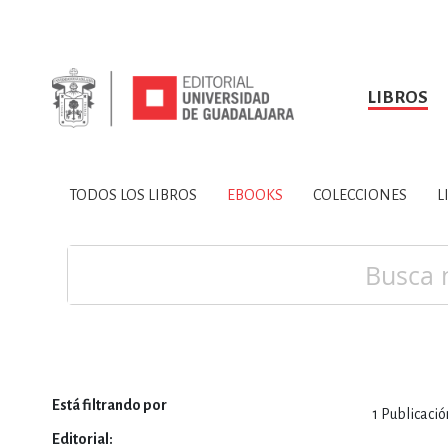
LIBROS
SOBRE NOSOTROS
TODOS LOS LIBROS
HISTORIA
EBOOKS
VINCULA
LIBRO
ARTES
BIO
TODOS LOS LIBROS
EBOOKS
COLECCIONES
L
CIENCIAS DE LA TI
Buscar
Está filtrando por
CONSULTA, IN
1
Publicació
Editorial