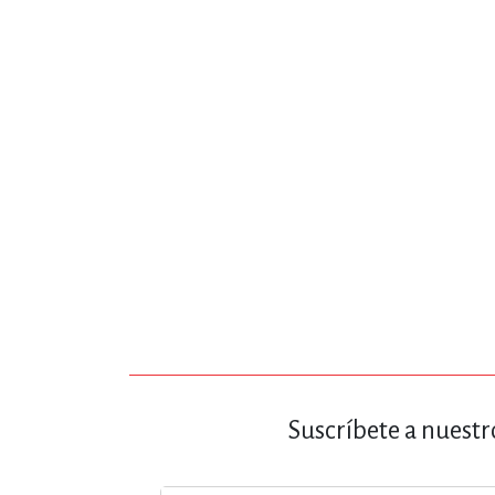
MATEMÁTICAS Y CI
NOVELA GRÁF
SALUD,
TECN
Suscríbete a nuestr