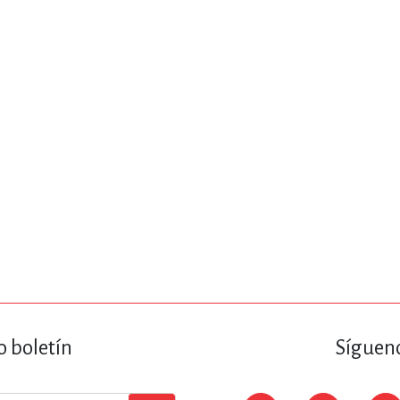
ENCIAS
MEDICINA, ENFERM
ICA, LIBROS DE CÓMICS, DIBU
 RELACIONES Y DESARROLLO P
SOCIEDAD Y CIENCIAS SOCIALE
OLOGÍA, INGENIERÍA, AGRICU
o boletín
Sígueno