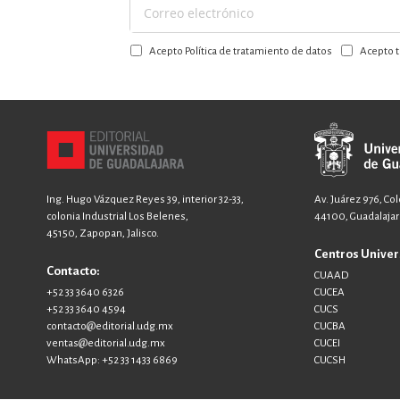
Suscríbase
a
Acepto Política de tratamiento de datos
Acepto t
nuestro
boletín:
Ing. Hugo Vázquez Reyes 39, interior 32-33,
Av. Juárez 976, Co
colonia Industrial Los Belenes,
44100, Guadalajara
45150, Zapopan, Jalisco.
Centros Univer
Contacto:
CUAAD
+52 33 3640 6326
CUCEA
+52 33 3640 4594
CUCS
contacto@editorial.udg.mx
CUCBA
ventas@editorial.udg.mx
CUCEI
WhatsApp: +52 33 1433 6869
CUCSH