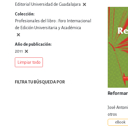
Editorial Universidad de Guadalajara
DEPORTES Y ACT
Colección
Profesionales del libro : Foro Internacional
de Edición Universitaria y Académica
ECONO
Año de publicación
2011
ESTILOS DE VIDA
Limpiar todo
FILTRA TU BÚSQUEDA POR
FILOSOFÍA
Reformar
INFANTILES, JUVE
José Anton
otros
eBook