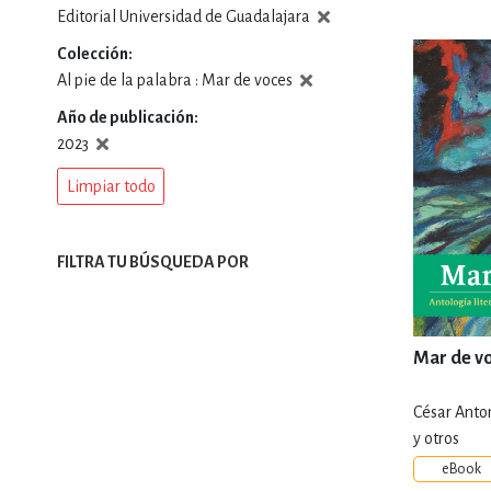
Editorial Universidad de Guadalajara
DEPORTES Y ACT
Colección
Al pie de la palabra : Mar de voces
Año de publicación
ECONO
2023
Limpiar todo
ESTILOS DE VIDA
FILTRA TU BÚSQUEDA POR
FILOSOFÍA
Mar de v
INFANTILES, JUVE
César Anto
y otros
eBook