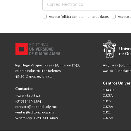
Suscríbase
a
Acepto Política de tratamiento de datos
Acepto t
nuestro
boletín:
Ing. Hugo Vázquez Reyes 39, interior 32-33,
Av. Juárez 976, Co
colonia Industrial Los Belenes,
44100, Guadalajara
45150, Zapopan, Jalisco.
Centros Univer
Contacto:
CUAAD
+52 33 3640 6326
CUCEA
+52 33 3640 4594
CUCS
contacto@editorial.udg.mx
CUCBA
ventas@editorial.udg.mx
CUCEI
WhatsApp: +52 33 1433 6869
CUCSH