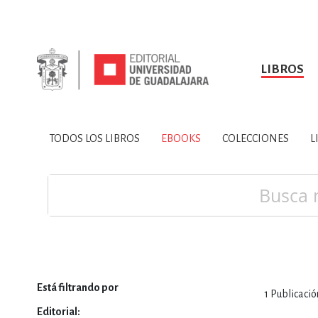
LIBROS
SOBRE NOSOTROS
TODOS LOS LIBROS
HISTORIA
EBOOKS
VINCULA
LIBRO
ARTES
BIO
TODOS LOS LIBROS
EBOOKS
COLECCIONES
L
CIENCIAS DE LA TI
Buscar
Está filtrando por
CONSULTA, IN
1
Publicació
Editorial