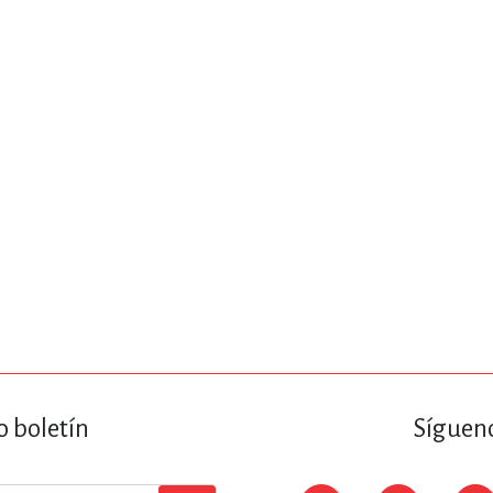
ENCIAS
MEDICINA, ENFERM
ICA, LIBROS DE CÓMICS, DIBU
 RELACIONES Y DESARROLLO P
SOCIEDAD Y CIENCIAS SOCIALE
OLOGÍA, INGENIERÍA, AGRICU
o boletín
Sígueno