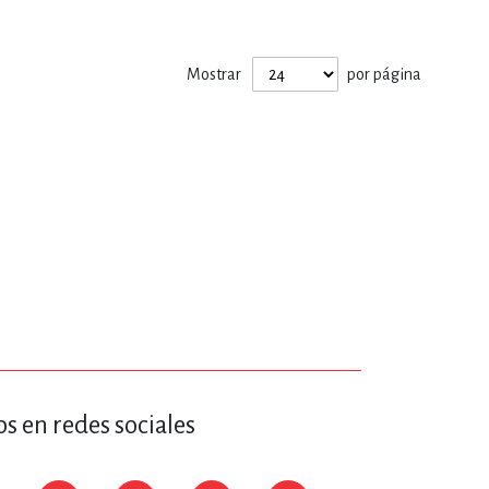
ERÍA, VETERINARIA
Mostrar
por página
JOS ANIMADOS
ERSONAL
S
LTURA
s en redes sociales