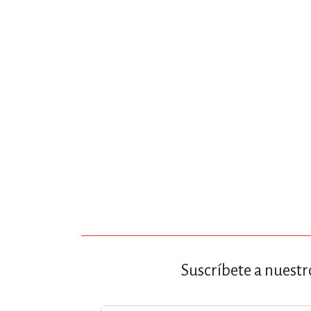
MATEMÁTICAS Y CI
NOVELA GRÁF
SALUD,
TECN
Suscríbete a nuestr