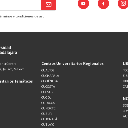
érminos y condiciones de uso
Centros Universitarios Regionales
LI
lonia Centro
, Jalisco, México
CUALTOS
TOD
CUCHAPALA
E-
sitarios Temáticos
CUCIÉNEGA
LIB
CUCOSTA
CA
CUCSUR
CUGDL
N
CULAGOS
SO
CUNORTE
CO
CUSUR
AU
CUTONALÁ
CUTLAJO