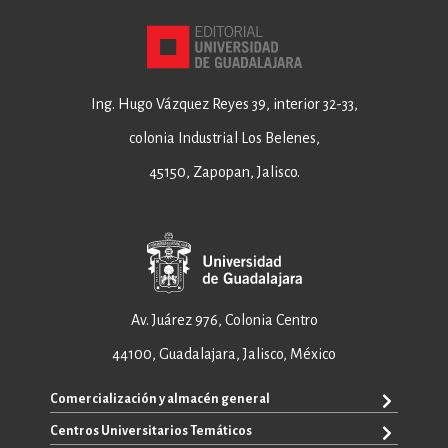
Ing. Hugo Vázquez Reyes 39, interior 32-33,
colonia Industrial Los Belenes,
45150, Zapopan, Jalisco.
Av. Juárez 976, Colonia Centro
44100, Guadalajara, Jalisco, México
Comercialización y almacén general
Centros Universitarios Temáticos
+52 33 3640 6326