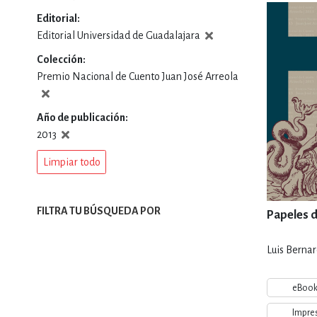
Editorial
DEPORTES Y ACT
Editorial Universidad de Guadalajara
Colección
Premio Nacional de Cuento Juan José Arreola
ECONO
Año de publicación
2013
ESTILOS DE VIDA
Limpiar todo
FILOSOFÍA
FILTRA TU BÚSQUEDA POR
Papeles d
Luis Berna
INFANTILES, JUVE
eBoo
Impre