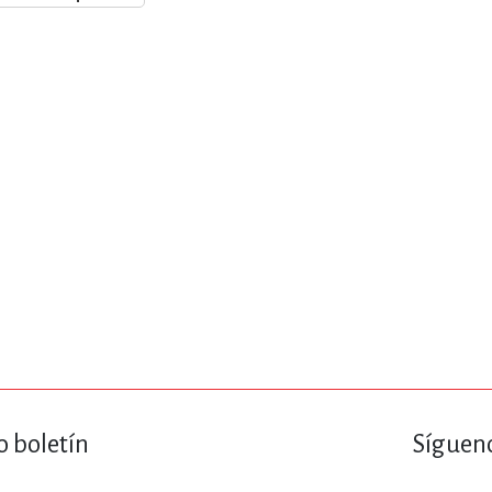
ENCIAS
MEDICINA, ENFERM
ICA, LIBROS DE CÓMICS, DIBU
 RELACIONES Y DESARROLLO P
SOCIEDAD Y CIENCIAS SOCIALE
OLOGÍA, INGENIERÍA, AGRICU
o boletín
Sígueno