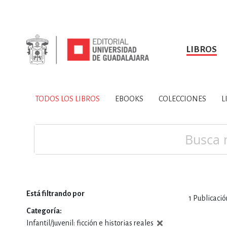
LIBROS
SOBRE NOSOTROS
TODOS LOS LIBROS
HISTORIA
EBOOKS
VINCULA
LIBRO
ARTES
BIO
TODOS LOS LIBROS
EBOOKS
COLECCIONES
L
CIENCIAS DE LA TI
Buscar
Está filtrando por
1
Publicació
CONSULTA, IN
Categoría
Infantil/juvenil: ficción e historias reales