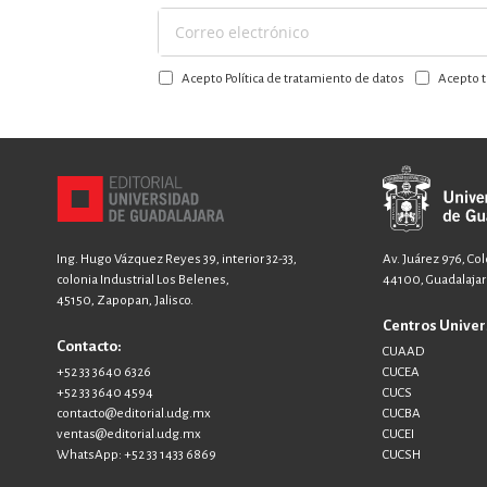
Suscríbase
a
Acepto Política de tratamiento de datos
Acepto t
nuestro
boletín:
Ing. Hugo Vázquez Reyes 39, interior 32-33,
Av. Juárez 976, Co
colonia Industrial Los Belenes,
44100, Guadalajara
45150, Zapopan, Jalisco.
Centros Univer
Contacto:
CUAAD
+52 33 3640 6326
CUCEA
+52 33 3640 4594
CUCS
contacto@editorial.udg.mx
CUCBA
ventas@editorial.udg.mx
CUCEI
WhatsApp: +52 33 1433 6869
CUCSH