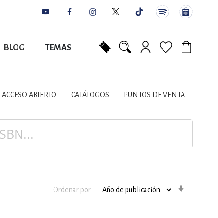
BLOG
TEMAS
Mi carrito
NES
AUTORES
CATÁLOGOS
COLABORADORES
PUNTOS DE VENTA
CONTACTO
IOS LITERARIOS
ACCESO ABIERTO
CATÁLOGOS
PUNTOS DE VENTA
NTE, PLANIFICACIÓN
A
Orden
Ordenar por
ascenden
DISCIPLINARES