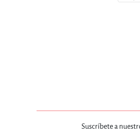
MATEMÁTICAS Y CI
NOVELA GRÁF
SALUD,
TECN
Suscríbete a nuestr