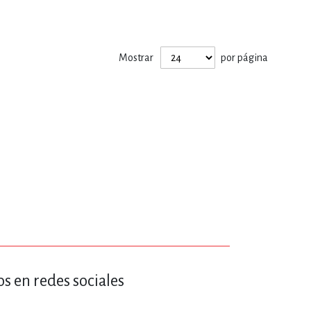
ERÍA, VETERINARIA
Mostrar
por página
JOS ANIMADOS
ERSONAL
S
LTURA
s en redes sociales