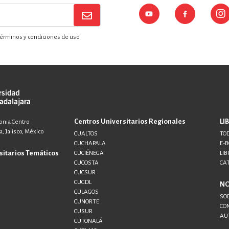
érminos y condiciones de uso
Centros Universitarios Regionales
LI
lonia Centro
, Jalisco, México
CUALTOS
TOD
CUCHAPALA
E-
sitarios Temáticos
CUCIÉNEGA
LIB
CUCOSTA
CA
CUCSUR
CUGDL
N
CULAGOS
SO
CUNORTE
CO
CUSUR
AU
CUTONALÁ