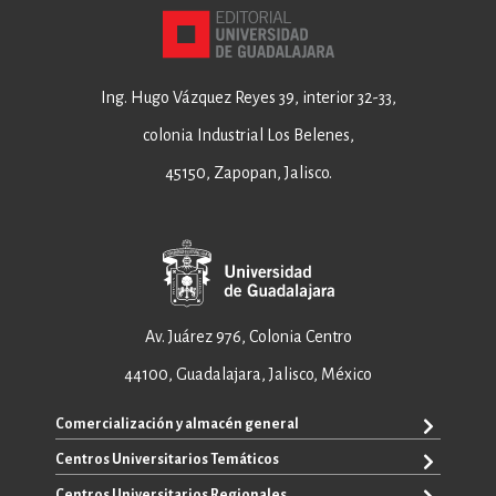
Ing. Hugo Vázquez Reyes 39, interior 32-33,
colonia Industrial Los Belenes,
45150, Zapopan, Jalisco.
Av. Juárez 976, Colonia Centro
44100, Guadalajara, Jalisco, México
Comercialización y almacén general
Centros Universitarios Temáticos
+52 33 3640 6326
+52 33 3640 4595
Centros Universitarios Regionales