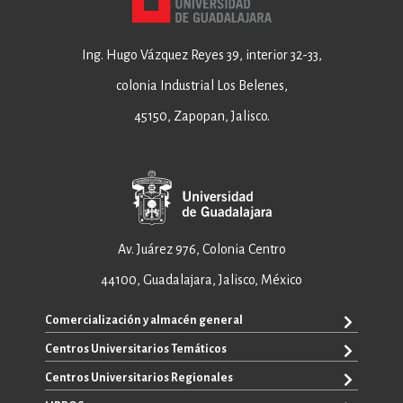
Ing. Hugo Vázquez Reyes 39, interior 32-33,
colonia Industrial Los Belenes,
45150, Zapopan, Jalisco.
Av. Juárez 976, Colonia Centro
44100, Guadalajara, Jalisco, México
Comercialización y almacén general
Centros Universitarios Temáticos
+52 33 3640 6326
+52 33 3640 4595
Centros Universitarios Regionales
CUAAD
contacto@editorial.udg.mx