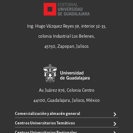
Ing. Hugo Vázquez Reyes 39, interior 32-33,
colonia Industrial Los Belenes,
45150, Zapopan, Jalisco.
Av. Juárez 976, Colonia Centro
44100, Guadalajara, Jalisco, México
Comercialización y almacén general
Centros Universitarios Temáticos
+52 33 3640 6326
+52 33 3640 4595
Centros Universitarios Regionales