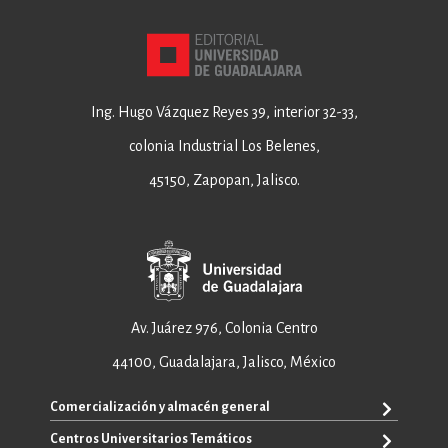
Ing. Hugo Vázquez Reyes 39, interior 32-33,
colonia Industrial Los Belenes,
45150, Zapopan, Jalisco.
Av. Juárez 976, Colonia Centro
44100, Guadalajara, Jalisco, México
Comercialización y almacén general
Centros Universitarios Temáticos
+52 33 3640 6326