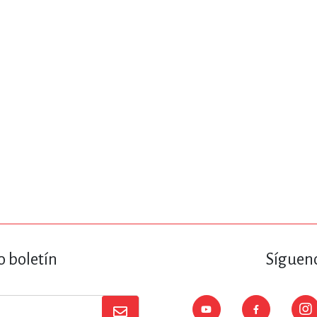
ENCIAS
MEDICINA, ENFERM
ICA, LIBROS DE CÓMICS, DIBU
 RELACIONES Y DESARROLLO P
SOCIEDAD Y CIENCIAS SOCIALE
OLOGÍA, INGENIERÍA, AGRICU
o boletín
Sígueno