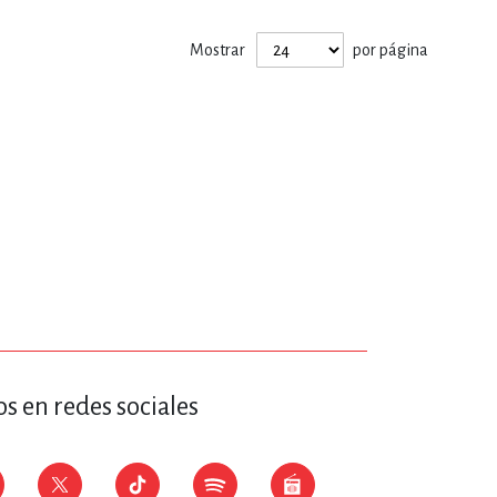
ERÍA, VETERINARIA
Mostrar
por página
JOS ANIMADOS
ERSONAL
S
LTURA
s en redes sociales