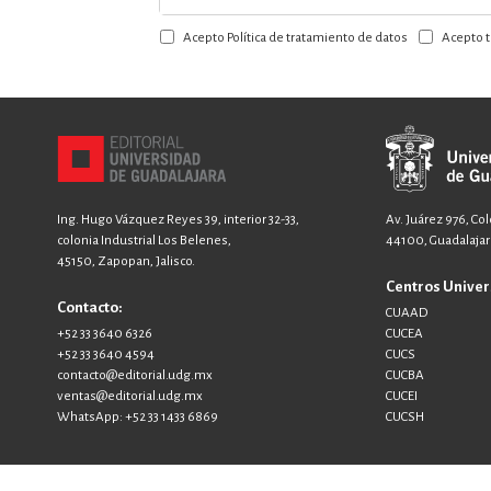
a
Acepto Política de tratamiento de datos
Acepto t
nuestro
boletín:
Ing. Hugo Vázquez Reyes 39, interior 32-33,
Av. Juárez 976, Co
colonia Industrial Los Belenes,
44100, Guadalajara
45150, Zapopan, Jalisco.
Centros Univer
Contacto:
CUAAD
+52 33 3640 6326
CUCEA
+52 33 3640 4594
CUCS
contacto@editorial.udg.mx
CUCBA
ventas@editorial.udg.mx
CUCEI
WhatsApp: +52 33 1433 6869
CUCSH