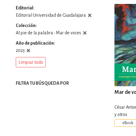
Editorial
DEPORTES Y ACT
Editorial Universidad de Guadalajara
Colección
Al pie de la palabra : Mar de voces
ECONO
Año de publicación
2023
Limpiar todo
ESTILOS DE VIDA
FILTRA TU BÚSQUEDA POR
FILOSOFÍA
Mar de v
César Anto
INFANTILES, JUVE
y otros
eBook