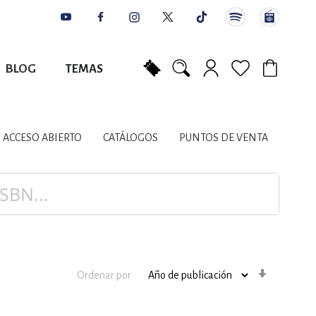
BLOG
TEMAS
Mi carrito
NES
AUTORES
CATÁLOGOS
COLABORADORES
PUNTOS DE VENTA
CONTACTO
IOS LITERARIOS
ACCESO ABIERTO
CATÁLOGOS
PUNTOS DE VENTA
NTE, PLANIFICACIÓN
A
Orden
Ordenar por
ascenden
DISCIPLINARES