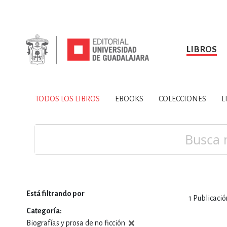
LIBROS
SOBRE NOSOTROS
TODOS LOS LIBROS
HISTORIA
EBOOKS
VINCULA
LIBRO
ARTES
BIO
TODOS LOS LIBROS
EBOOKS
COLECCIONES
L
CIENCIAS DE LA TI
Buscar
Está filtrando por
1
Publicació
CONSULTA, IN
Categoría
Biografías y prosa de no ficción