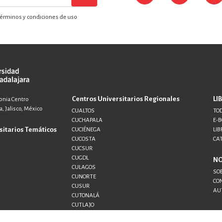
érminos y condiciones de uso
Centros Universitarios Regionales
LI
lonia Centro
, Jalisco, México
CUALTOS
TOD
CUCHAPALA
E-
sitarios Temáticos
CUCIÉNEGA
LIB
CUCOSTA
CA
CUCSUR
CUGDL
N
CULAGOS
SO
CUNORTE
CO
CUSUR
AU
CUTONALÁ
CUTLAJO
CUTLAQUE