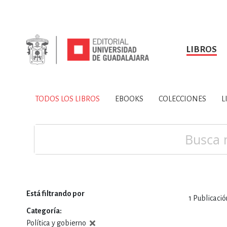
LIBROS
SOBRE NOSOTROS
TODOS LOS LIBROS
HISTORIA
EBOOKS
VINCULA
LIBRO
ARTES
BIO
TODOS LOS LIBROS
EBOOKS
COLECCIONES
L
CIENCIAS DE LA TI
Buscar
Está filtrando por
1
Publicació
CONSULTA, IN
Categoría
Política y gobierno