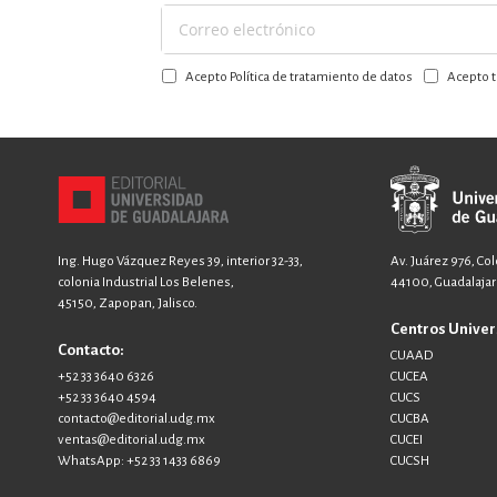
Suscríbase
a
Acepto Política de tratamiento de datos
Acepto t
nuestro
boletín:
Ing. Hugo Vázquez Reyes 39, interior 32-33,
Av. Juárez 976, Co
colonia Industrial Los Belenes,
44100, Guadalajara
45150, Zapopan, Jalisco.
Centros Univer
Contacto:
CUAAD
+52 33 3640 6326
CUCEA
+52 33 3640 4594
CUCS
contacto@editorial.udg.mx
CUCBA
ventas@editorial.udg.mx
CUCEI
WhatsApp: +52 33 1433 6869
CUCSH