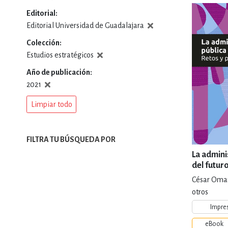
Editorial
DEPORTES Y ACT
Editorial Universidad de Guadalajara
Colección
Estudios estratégicos
ECONO
Año de publicación
2021
Limpiar todo
ESTILOS DE VIDA
FILTRA TU BÚSQUEDA POR
FILOSOFÍA
La admini
del futur
César Omar
INFANTILES, JUVE
otros
Impre
eBook