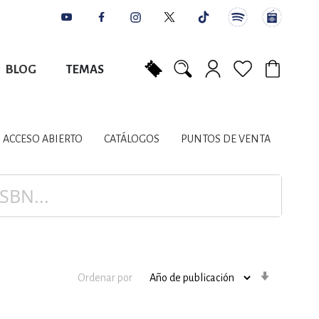
BLOG
TEMAS
Mi carrito
NES
AUTORES
CATÁLOGOS
COLABORADORES
PUNTOS DE VENTA
CONTACTO
IOS LITERARIOS
ACCESO ABIERTO
CATÁLOGOS
PUNTOS DE VENTA
NTE, PLANIFICACIÓN
A
Orden
Ordenar por
ascenden
DISCIPLINARES