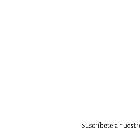
MATEMÁTICAS Y CI
NOVELA GRÁF
SALUD,
TECN
Suscríbete a nuestr