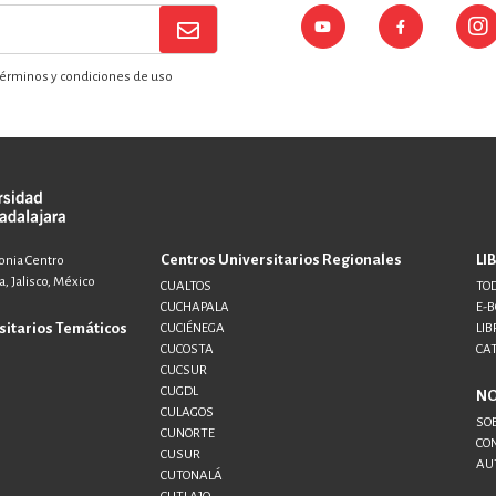
érminos y condiciones de uso
Centros Universitarios Regionales
LI
lonia Centro
, Jalisco, México
CUALTOS
TOD
CUCHAPALA
E-
sitarios Temáticos
CUCIÉNEGA
LIB
CUCOSTA
CA
CUCSUR
CUGDL
N
CULAGOS
SO
CUNORTE
CO
CUSUR
AU
CUTONALÁ