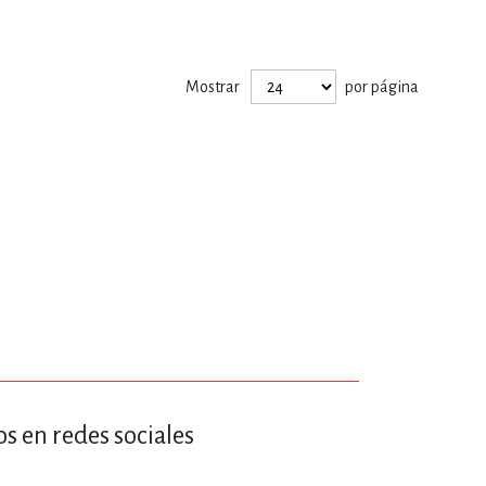
ERÍA, VETERINARIA
Mostrar
por página
JOS ANIMADOS
ERSONAL
S
LTURA
s en redes sociales