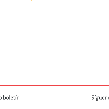
ENCIAS
MEDICINA, ENFERM
ICA, LIBROS DE CÓMICS, DIBU
 RELACIONES Y DESARROLLO P
SOCIEDAD Y CIENCIAS SOCIALE
OLOGÍA, INGENIERÍA, AGRICU
o boletín
Sígueno