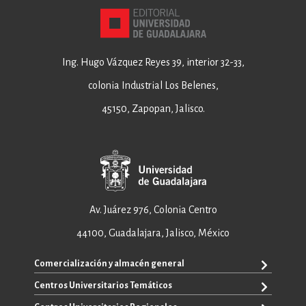
Ing. Hugo Vázquez Reyes 39, interior 32-33,
colonia Industrial Los Belenes,
45150, Zapopan, Jalisco.
Av. Juárez 976, Colonia Centro
44100, Guadalajara, Jalisco, México
Comercialización y almacén general
Centros Universitarios Temáticos
+52 33 3640 6326
+52 33 3640 4595