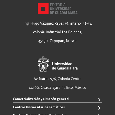
Ing. Hugo Vázquez Reyes 39, interior 32-33,
colonia Industrial Los Belenes,
45150, Zapopan, Jalisco.
Av. Juárez 976, Colonia Centro
44100, Guadalajara, Jalisco, México
Comercialización y almacén general
Centros Universitarios Temáticos
+52 33 3640 6326
+52 33 3640 4595