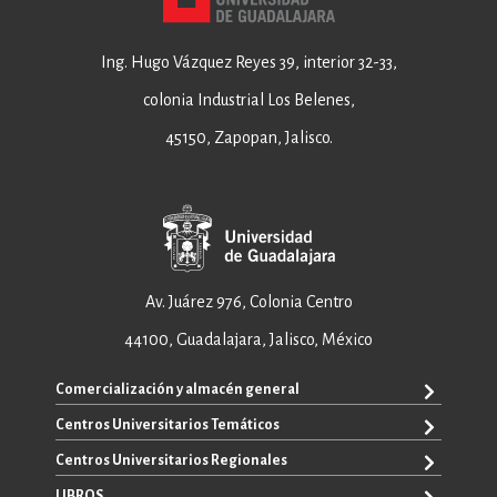
Ing. Hugo Vázquez Reyes 39, interior 32-33,
colonia Industrial Los Belenes,
45150, Zapopan, Jalisco.
Av. Juárez 976, Colonia Centro
44100, Guadalajara, Jalisco, México
Comercialización y almacén general
Centros Universitarios Temáticos
+52 33 3640 6326
+52 33 3640 4595
Centros Universitarios Regionales
CUAAD
contacto@editorial.udg.mx
CUCEA
LIBROS